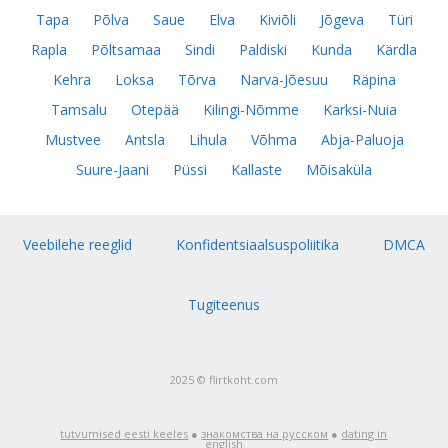
Tapa
Põlva
Saue
Elva
Kiviõli
Jõgeva
Türi
Rapla
Põltsamaa
Sindi
Paldiski
Kunda
Kärdla
Kehra
Loksa
Tõrva
Narva-Jõesuu
Räpina
Tamsalu
Otepää
Kilingi-Nõmme
Karksi-Nuia
Mustvee
Antsla
Lihula
Võhma
Abja-Paluoja
Suure-Jaani
Püssi
Kallaste
Mõisaküla
Veebilehe reeglid
Konfidentsiaalsuspoliitika
DMCA
Tugiteenus
2025 © flirtkoht.com
tutvumised eesti keeles
●
знакомства на русском
●
dating in
english