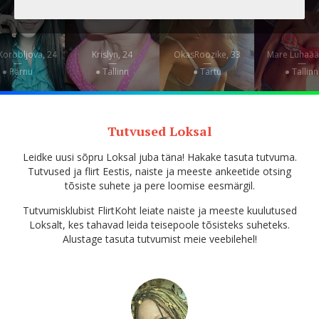
 Korobljova, 24
Krislyn, 24
OkasRoozike, 33
Mare Luhaäär
—
—
—
—
● Pärnu
● Tallinn
● Tartu
● Tallinn
Tutvused Loksal
Leidke uusi sõpru Loksal juba täna! Hakake tasuta tutvuma.
Tutvused ja flirt Eestis, naiste ja meeste ankeetide otsing
tõsiste suhete ja pere loomise eesmärgil.
Tutvumisklubist FlirtKoht leiate naiste ja meeste kuulutused
Loksalt, kes tahavad leida teisepoole tõsisteks suheteks.
Alustage tasuta tutvumist meie veebilehel!