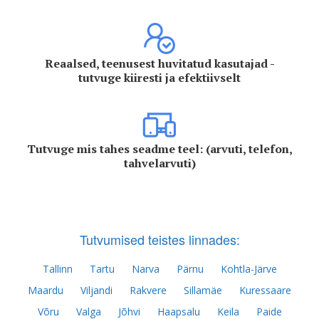
Reaalsed, teenusest huvitatud kasutajad -
tutvuge kiiresti ja efektiivselt
Tutvuge mis tahes seadme teel: (arvuti, telefon,
tahvelarvuti)
Tutvumised teistes linnades:
Tallinn
Tartu
Narva
Pärnu
Kohtla-Järve
Maardu
Viljandi
Rakvere
Sillamäe
Kuressaare
Võru
Valga
Jõhvi
Haapsalu
Keila
Paide